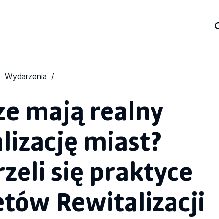
Wydarzenia
ze mają realny
lizację miast?
eli się praktyce
etów Rewitalizacji