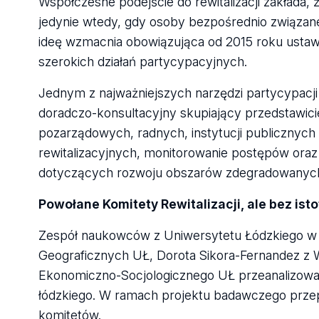
Współczesne podejście do rewitalizacji zakłada,
jedynie wtedy, gdy osoby bezpośrednio związa
ideę wzmacnia obowiązująca od 2015 roku ustawa
szerokich działań partycypacyjnych.
Jednym z najważniejszych narzędzi partycypacji 
doradczo-konsultacyjny skupiający przedstawicie
pozarządowych, radnych, instytucji publicznych 
rewitalizacyjnych, monitorowanie postępów ora
dotyczących rozwoju obszarów zdegradowanyc
Powołane Komitety Rewitalizacji, ale bez is
Zespół naukowców z Uniwersytetu Łódzkiego w 
Geograficznych UŁ, Dorota Sikora-Fernandez z 
Ekonomiczno-Socjologicznego UŁ przeanalizował
łódzkiego. W ramach projektu badawczego prz
komitetów.