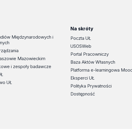
Na skróty
udiów Międzynarodowych i
Poczta UŁ
znych
USOSWeb
rządzania
Portal Pracowniczy
maszowie Mazowieckim
Baza Aktów Własnych
kowe i zespoły badawcze
Platforma e-learningowa Moo
UŁ
Eksperci UŁ
wo UŁ
Polityka Prywatności
Dostępność