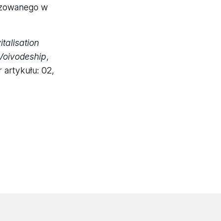
lizowanego w
italisation
 Voivodeship
,
 artykułu: 02,