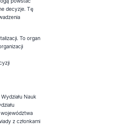
 mogą powstać
e decyzje. Tę
owadzenia
lizacji. To organ
rganizacji
yzji
 Wydziału Nauk
działu
h województwa
iady z członkami