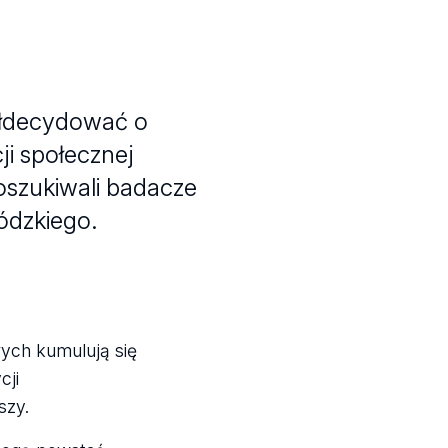
ółdecydować o
i społecznej
oszukiwali badacze
ódzkiego.
ych kumulują się
cji
szy.