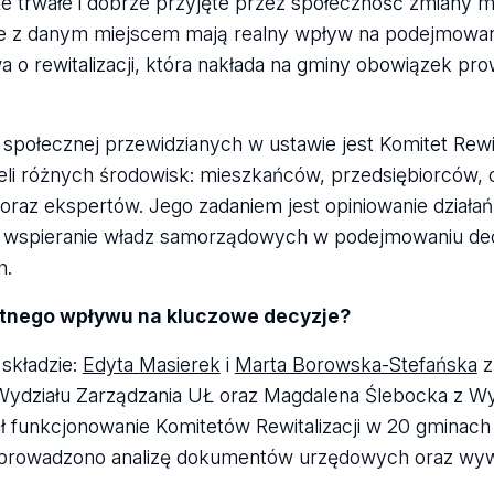
 że trwałe i dobrze przyjęte przez społeczność zmiany
ne z danym miejscem mają realny wpływ na podejmowan
 o rewitalizacji, która nakłada na gminy obowiązek pr
społecznej przewidzianych w ustawie jest Komitet Rewita
li różnych środowisk: mieszkańców, przedsiębiorców, o
oraz ekspertów. Jego zadaniem jest opiniowanie działań
z wspieranie władz samorządowych w podejmowaniu dec
h.
totnego wpływu na kluczowe decyzje?
składzie:
Edyta Masierek
i
Marta Borowska-Stefańska
z
Wydziału Zarządzania UŁ oraz Magdalena Ślebocka z Wy
 funkcjonowanie Komitetów Rewitalizacji w 20 gminac
eprowadzono analizę dokumentów urzędowych oraz wyw