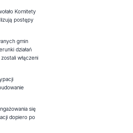
wołało Komitety
alizują postępy
owanych gmin
runki działań
 zostali włączeni
ypacji
 budowanie
ngażowania się
acji dopiero po