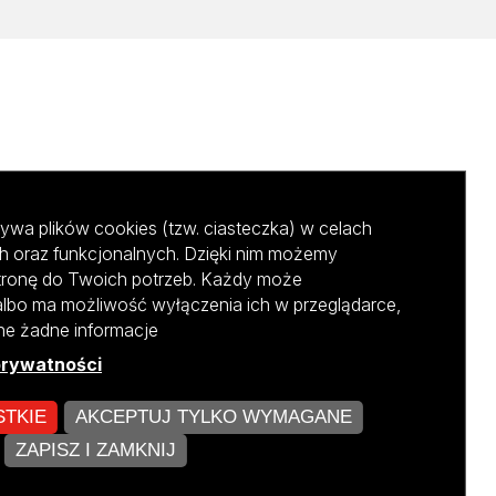
ywa plików cookies (tzw. ciasteczka) w celach
h oraz funkcjonalnych. Dzięki nim możemy
tronę do Twoich potrzeb. Każdy może
albo ma możliwość wyłączenia ich w przeglądarce,
ane żadne informacje
prywatności
STKIE
AKCEPTUJ TYLKO WYMAGANE
kursu NCBR
ZAPISZ I ZAMKNIJ
ZARZĄDZAJ COOKIES