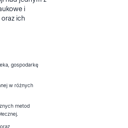
aukowe i
oraz ich
ieka, gospodarkę
anej w różnych
ecznych metod
ołecznej.
 oraz