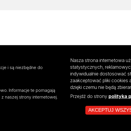
Nasza strona internetowa uż
statystycznych, reklamowyc
cje i są niezbędne do
indywidualnie dostosować s
zaakceptować pliki cookies 
dzięki czemu nie będą zbier
mowo. Informacje te pomagają
Przejdź do strony
polityka 
z naszej strony internetowej.
AKCEPTUJ WSZY
ultiportalu UŁ współfinansowany z funduszy Unii Europejskiej w ramach kon