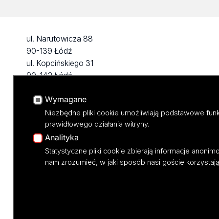
ul. Narutowicza 88
90-139 Łódź
ul. Kopcińskiego 31
90-142 Łódź
tel: 42/665 59 10
Wymagane
fax: 42/665 59 11
Niezbędne pliki cookie umożliwiają podstawowe funk
prawidłowego działania witryny.
Analityka
Statystyczne pliki cookie zbierają informacje anoni
nam zrozumieć, w jaki sposób nasi goście korzystają 
Projekt M