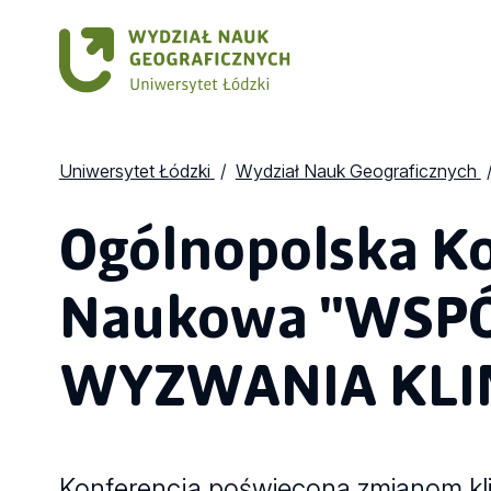
Uniwersytet Łódzki
Wydział Nauk Geograficznych
Ogólnopolska K
Naukowa "WSP
WYZWANIA KLI
Konferencja poświęcona zmianom kli