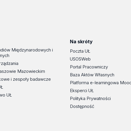
Na skróty
udiów Międzynarodowych i
Poczta UŁ
znych
USOSWeb
rządzania
Portal Pracowniczy
maszowie Mazowieckim
Baza Aktów Własnych
kowe i zespoły badawcze
Platforma e-learningowa Moo
UŁ
Eksperci UŁ
wo UŁ
Polityka Prywatności
Dostępność