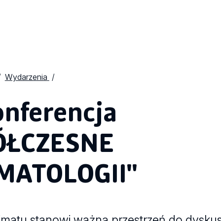
Wydarzenia
onferencja
ÓŁCZESNE
MATOLOGII"
matu stanowi ważną przestrzeń do dyskus