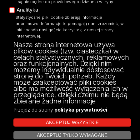
i są niezbędne do prawidłowego działania witryny.
Dostępność
Analityka
Statystyczne pliki cookie zbierają informacje
anonimowo. Informacje te pomagają nam zrozumieć, w
jaki sposób nasi goście korzystają z naszej strony
internetowej.
ul. Narutowicza 88
Nasza strona internetowa używa
90-139 Łódź
plików cookies (tzw. ciasteczka) w
ul. Kopcińskiego 31
celach statystycznych, reklamowych
90-142 Łódź
oraz funkcjonalnych. Dzięki nim
tel: 42/665 59 10
możemy indywidualnie dostosować
fax: 42/665 59 11
stronę do Twoich potrzeb. Każdy
może zaakceptować pliki cookies
albo ma możliwość wyłączenia ich w
przeglądarce, dzięki czemu nie będą
zbierane żadne informacje
Przejdź do strony
polityka prywatności
AKCEPTUJ WSZYSTKIE
AKCEPTUJ TYLKO WYMAGANE
Projekt Multiportalu UŁ współfinansowany z funduszy Unii Europejskiej w