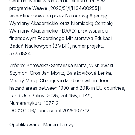
Centrum Nauki w ramach konkursu OPUS w
programie Weave [2023/51/I/HS4/00255] i
współfinansowana przez Narodową Agencję
Wymiany Akademickiej oraz Niemiecką Centralę
Wymiany Akademickiej (DAAD) przy wsparciu
finansowym Federalnego Ministerstwa Edukacji i
Badań Naukowych (BMBF), numer projektu
57751894.
Źródło: Borowska-Stefańska Marta, Wiśniewski
Szymon, Gros Jan Moritz, Balážovičová Lenka,
Masný Matej: Changes in land use within flood
hazard areas between 1990 and 2018 in EU countries,
Land Use Policy, 2025, vol. 158, s.1-21,
Numerartykułu: 107712.
DOI:10.1016/j.landusepol.2025.107712.
Opublikowano:
Marcin Turczyn