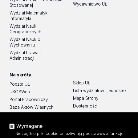
Wydawnictwo UŁ
Stosowanej
Wydział Matematyki i
Informatyki
Wydział Nauk
Geograficznych
Wydział Nauk o
Wychowaniu
Wydział Prawa i
Administracji
Na skróty
Sklep UŁ
Poczta UŁ
Lista wydziałów i jednostek
USOSWeb
Mapa Strony
Portal Pracowniczy
Dostępność
Baza Aktów Własnych
Polityka prywatności
Platforma e-learningowa
Moodle
Wymagane
Eksperci UŁ
Niezbędne pliki cookie umożliwiają podstawowe funkcje
Polityka Prywatności